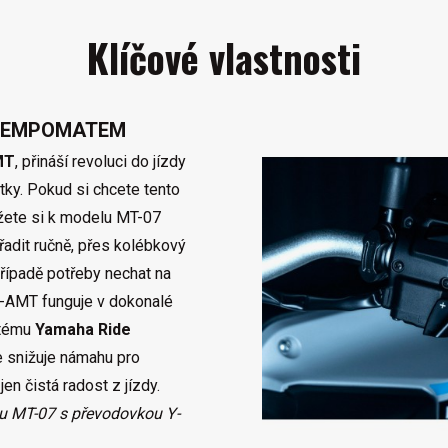
Klíčové vlastnosti
 TEMPOMATEM
MT
, přináší revoluci do jízdy
tky. Pokud si chcete tento
žete si k modelu MT-07
adit ručně, přes kolébkový
řípadě potřeby nechat na
-AMT funguje v dokonalé
stému
Yamaha Ride
 snižuje námahu pro
en čistá radost z jízdy.
u MT-07 s převodovkou Y-