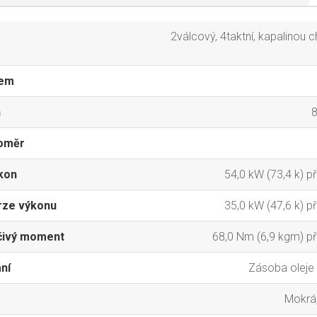
2válcový, 4taktní, kapalinou 
jem
h
8
oměr
kon
54,0 kW (73,4 k) př
ze výkonu
35,0 kW (47,6 k) př
čivý moment
68,0 Nm (6,9 kgm) př
ní
Zásoba oleje v
Mokrá,