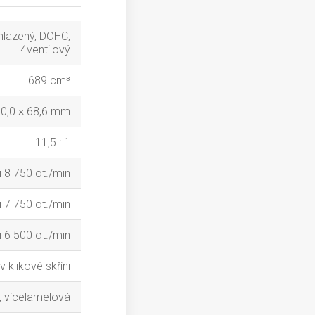
chlazený, DOHC,
4ventilový
689 cm³
0,0 × 68,6 mm
11,5 : 1
i 8 750 ot./min
i 7 750 ot./min
i 6 500 ot./min
 klikové skříni
 vícelamelová