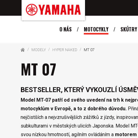
O NÁS
MOTOCYKLY
SKÚTRY
MODELY
HYPER NAKED
MT 07
MT 07
BESTSELLER, KTERÝ VYKOUZLÍ ÚSMĚ
Model MT-07 patří od svého uvedení na trh k nejp
motocyklům v Evropě, a to z dobrého důvodu.
Přiná
nejčistších a nejvzrušivějších zážitků z jízdy, inspirov
subkulturami v městských ulicích Japonska. Model MT
svou nízkou hmotností, agilním ovládáním a
motorem 