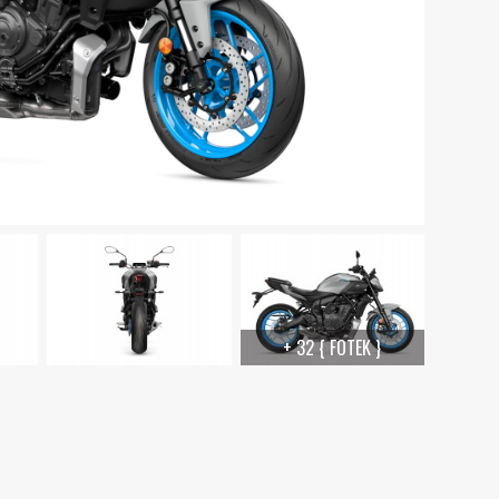
+ 32 { FOTEK }