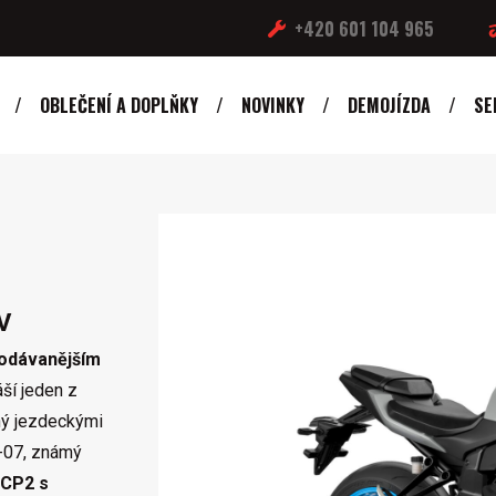
+420 601 104 965
OBLEČENÍ A DOPLŇKY
NOVINKY
DEMOJÍZDA
SE
V
rodávanějším
ší jeden z
aný jezdeckými
-07, známý
CP2 s