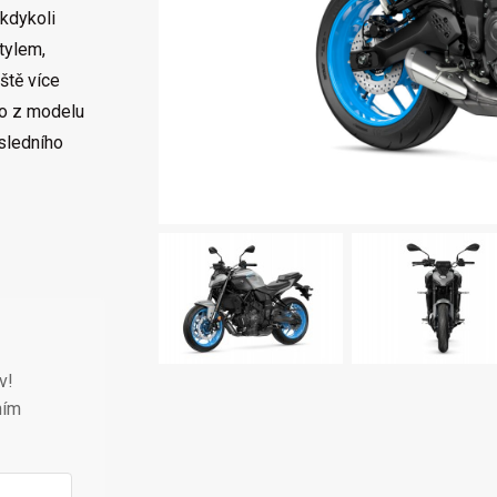
 kdykoli
tylem,
ště více
 co z modelu
sledního
v!
ním