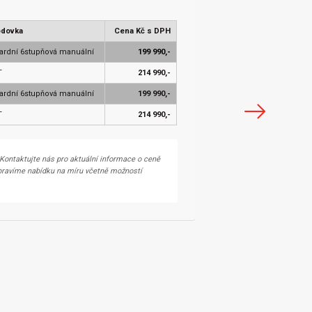
odovka
Cena Kč s DPH
ardní 6stupňová manuální
199 990,-
T
214 990,-
ardní 6stupňová manuální
199 990,-
T
214 990,-
Kontaktujte nás pro aktuální informace o ceně
ipravíme nabídku na míru včetně možností