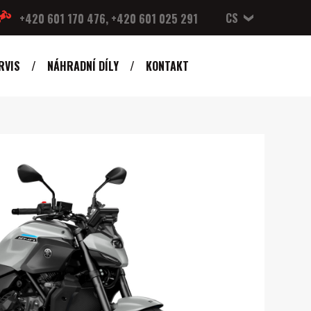
CS
+420 601 170 476, +420 601 025 291
RVIS
NÁHRADNÍ DÍLY
KONTAKT