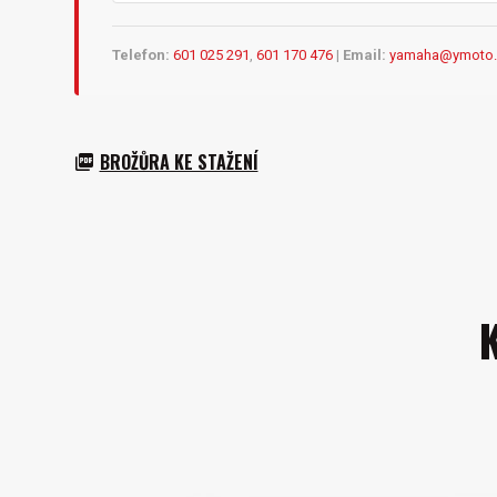
Telefon:
601 025 291
,
601 170 476
|
Email:
yamaha@ymoto.
BROŽŮRA KE STAŽENÍ