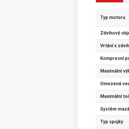
Typ motoru
Zdvihový ob
Vrtání x zdvi
Kompresní p
Maximální vý
Omezená ver
Maximální to
Systém mazá
Typ spojky