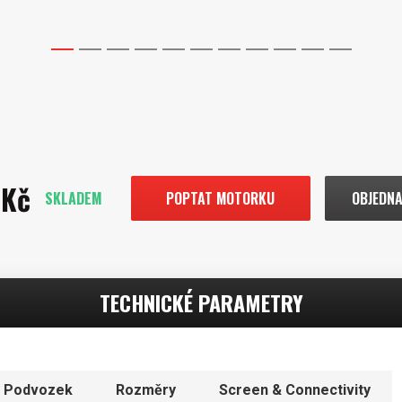
1
2
3
4
5
6
7
8
9
10
11
 Kč
SKLADEM
POPTAT MOTORKU
OBJEDNA
TECHNICKÉ PARAMETRY
Podvozek
Rozměry
Screen & Connectivity