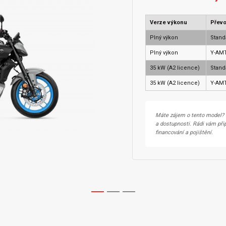
Verze výkonu
Přev
Plný výkon
Stand
Plný výkon
Y-AM
35 kW (A2 licence)
Stand
35 kW (A2 licence)
Y-AM
Máte zájem o tento model? 
a dostupnosti. Rádi vám př
financování a pojištění.
1
2
3