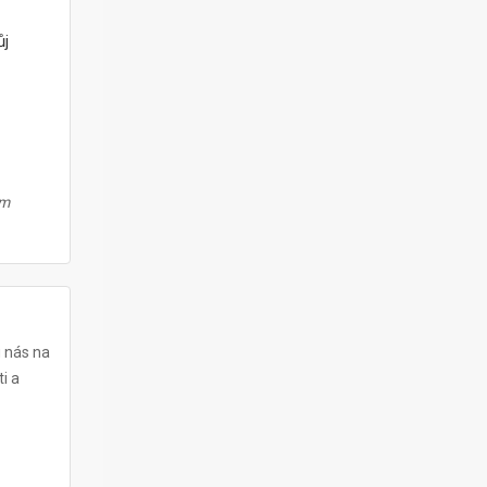
ůj
ám
u nás na
i a