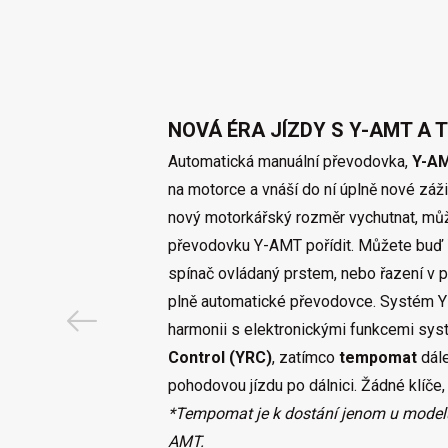
NOVÁ ÉRA JÍZDY S Y-AMT A
Automatická manuální převodovka,
Y-A
na motorce a vnáší do ní úplně nové záži
nový motorkářský rozměr vychutnat, mů
převodovku Y-AMT pořídit. Můžete buď ř
spínač ovládaný prstem, nebo řazení v p
plně automatické převodovce. Systém Y
harmonii s elektronickými funkcemi sy
Control (YRC)
, zatímco
tempomat
dále
pohodovou jízdu po dálnici. Žádné klíče, j
*Tempomat je k dostání jenom u model
AMT.