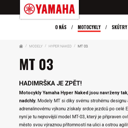
O NÁS
MOTOCYKLY
SKÚTRY
MODELY
HYPER NAKED
MT 03
MT 03
HADIMRŠKA JE ZPĚT!
Motocykly Yamaha Hyper Naked jsou navrženy tak,
nadchly.
Modely MT si díky svému strohému designu 
adrenalinovému výkonu získaly srdce jezdců po celé E
nyní je tu nejnovější model MT-03, který je připraven o
město svou výraznou přítomností na ulici a ostrou agili