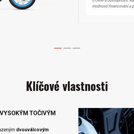
o ceně a dostupnosti. Rá
možností financování a po
1
2
3
Klíčové vlastnosti
 VYSOKÝM TOČIVÝM
hlazeným
dvouválcovým