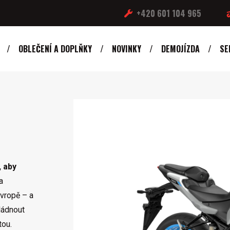
+420 601 104 965
OBLEČENÍ A DOPLŇKY
NOVINKY
DEMOJÍZDA
SE
 aby
a
vropě – a
vládnout
tou.