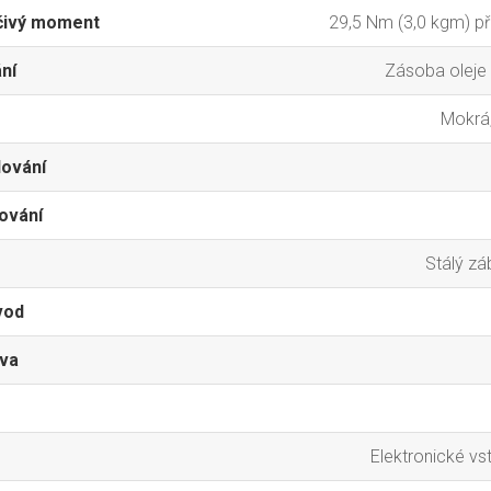
čivý moment
29,5 Nm (3,0 kgm) př
ní
Zásoba oleje v
Mokrá,
ování
ování
Stálý záb
vod
iva
Elektronické vst