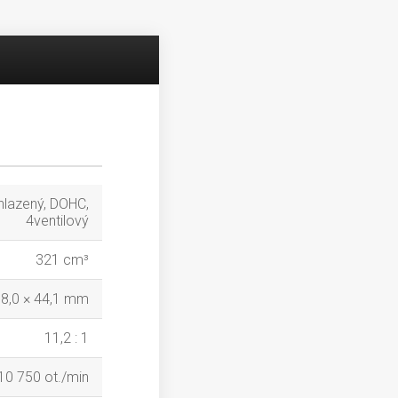
chlazený, DOHC,
4ventilový
321 cm³
8,0 × 44,1 mm
11,2 : 1
 10 750 ot./min