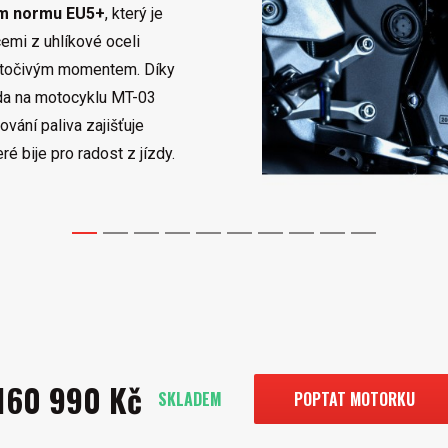
ím normu EU5+
, který je
emi z uhlíkové oceli
m točivým momentem. Díky
da na motocyklu MT-03
ování paliva zajišťuje
ré bije pro radost z jízdy.
1
2
3
4
5
6
7
8
9
10
160 990 Kč
SKLADEM
POPTAT MOTORKU