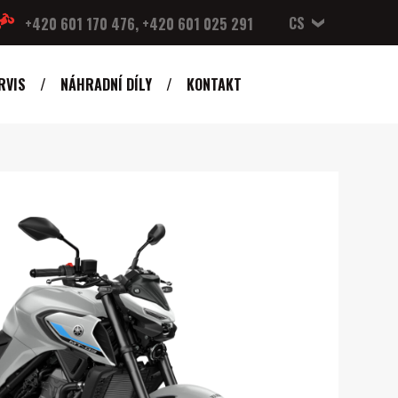
CS
+420 601 170 476, +420 601 025 291
RVIS
NÁHRADNÍ DÍLY
KONTAKT