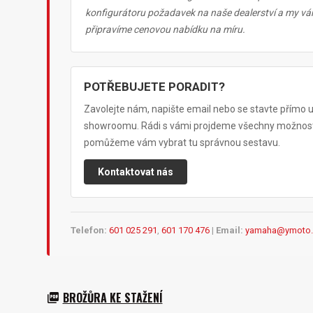
konfigurátoru požadavek na naše dealerství a my v
připravíme cenovou nabídku na míru.
POTŘEBUJETE PORADIT?
Zavolejte nám, napište email nebo se stavte přímo 
showroomu. Rádi s vámi projdeme všechny možnost
pomůžeme vám vybrat tu správnou sestavu.
Kontaktovat nás
Telefon:
601 025 291
,
601 170 476
|
Email:
yamaha@ymoto.
BROŽŮRA KE STAŽENÍ