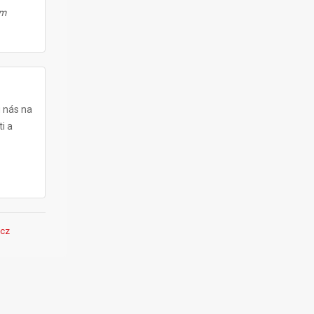
ám
u nás na
i a
cz