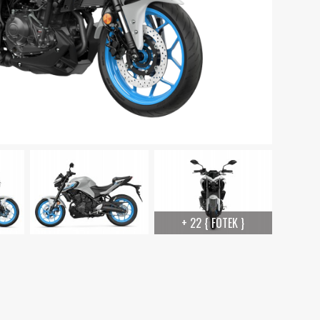
+ 22 { FOTEK }