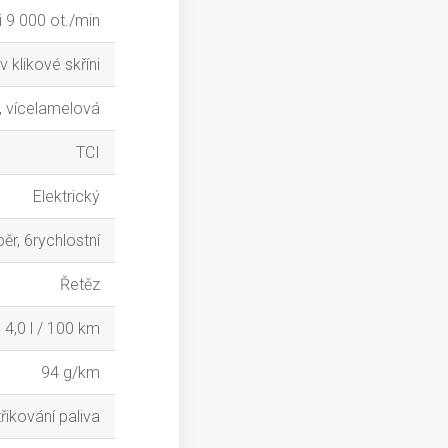
i 9 000 ot./min
 klikové skříni
 vícelamelová
TCI
Elektrický
ěr, 6rychlostní
Řetěz
4,0 l / 100 km
94 g/km
řikování paliva