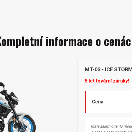
Kompletní informace o cenác
MT-03 - ICE STOR
5 let tovární záruky!
Cena:
Máte zájem o tento mode