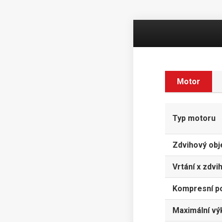
Motor
Typ motoru
Zdvihový ob
Vrtání x zdvi
Kompresní p
Maximální vý