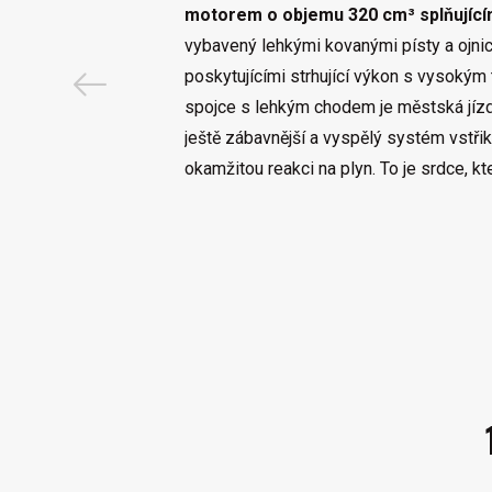
motorem o objemu 320 cm³ splňujíc
vybavený lehkými kovanými písty a ojnic
poskytujícími strhující výkon s vysoký
spojce s lehkým chodem je městská jíz
ještě zábavnější a vyspělý systém vstřik
okamžitou reakci na plyn. To je srdce, kte