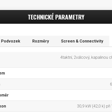
TECHNICKÉ PARAMETRY
Podvozek
Rozměry
Screen & Connectivity
4taktní, 2válcový, kapalinou 
jem
h
6
oměr
kon
30,9 kW (42,0 k) při