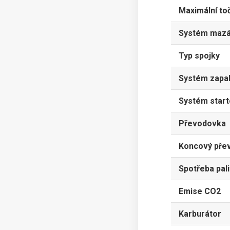
Maximální to
Systém mazá
Typ spojky
Systém zapal
Systém start
Převodovka
Koncový pře
Spotřeba pal
Emise CO2
Karburátor