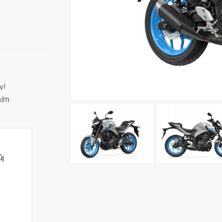
v!
ním
ůj