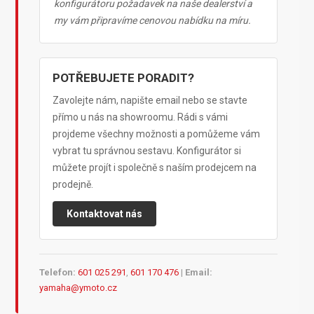
konfigurátoru požadavek na naše dealerství a
my vám připravíme cenovou nabídku na míru.
POTŘEBUJETE PORADIT?
Zavolejte nám, napište email nebo se stavte
přímo u nás na showroomu. Rádi s vámi
projdeme všechny možnosti a pomůžeme vám
vybrat tu správnou sestavu. Konfigurátor si
můžete projít i společně s naším prodejcem na
prodejně.
Kontaktovat nás
Telefon:
601 025 291
,
601 170 476
|
Email:
yamaha@ymoto.cz