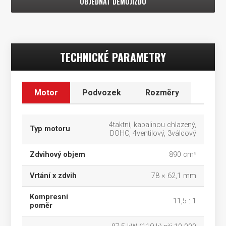
OBJEDNAT DEMOJÍZDU
TECHNICKÉ PARAMETRY
Motor
Podvozek
Rozměry
4taktní, kapalinou chlazený,
Typ motoru
DOHC, 4ventilový, 3válcový
Zdvihový objem
890 cm³
Vrtání x zdvih
78 × 62,1 mm
Kompresní
11,5 : 1
poměr