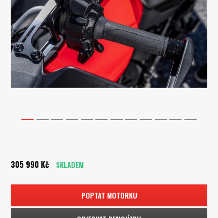
1
2
3
4
5
6
7
8
9
10
11
12
305 990 Kč
SKLADEM
POPTAT MOTORKU