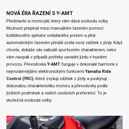
NOVÁ ÉRA ŘAZENÍ S Y-AMT
VY
S
Představte si motocykl, který vám dává svobodu volby.
Nad
Možnost přepínat mezi manuálním řazením pomocí
Y-
kolébkového spínače ovládaného prstem a plně
a i
automatickým řazením přináší zcela nový zážitek z jízdy. Když
mož
chcete, dokáže vás nabudit sportovním charakterem, nebo
hod
vám naopak v případě potřeby usnadní jízdu v hustém
rov
provozu. Převodovka
Y-AMT
funguje v dokonalé harmonii s
neb
nejmodernějšími elektronickými funkcemi
Yamaha Ride
vyh
Control (YRC)
, které zvyšují zážitek z jízdy a poskytují
ori
dokonalou charakteristiku motoru a převodovky podle
jízdních podmínek a vašich osobních preferencí. To je
skutečná svoboda volby.