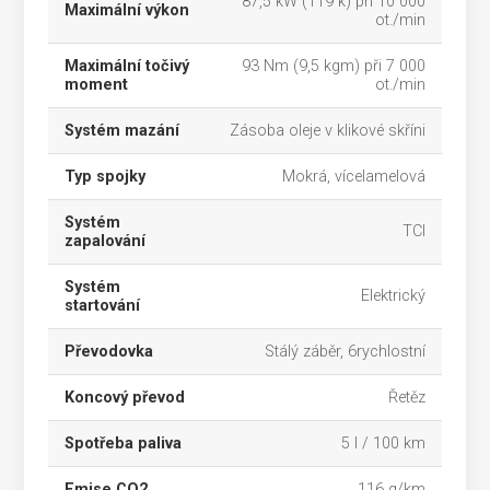
87,5 kW (119 k) při 10 000
Maximální výkon
ot./min
Maximální točivý
93 Nm (9,5 kgm) při 7 000
moment
ot./min
Systém mazání
Zásoba oleje v klikové skříni
Typ spojky
Mokrá, vícelamelová
Systém
TCI
zapalování
Systém
Elektrický
startování
Převodovka
Stálý záběr, 6rychlostní
Koncový převod
Řetěz
Spotřeba paliva
5 l / 100 km
Emise CO2
116 g/km