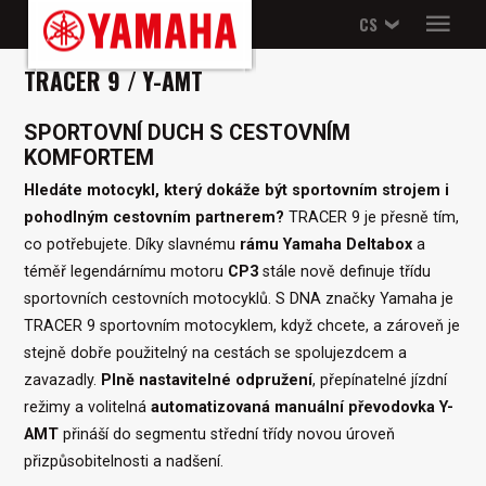
CS
TRACER 9 / Y-AMT
SPORTOVNÍ DUCH S CESTOVNÍM
KOMFORTEM
Hledáte motocykl, který dokáže být sportovním strojem i
pohodlným cestovním partnerem?
TRACER 9 je přesně tím,
co potřebujete. Díky slavnému
rámu Yamaha Deltabox
a
téměř legendárnímu motoru
CP3
stále nově definuje třídu
sportovních cestovních motocyklů. S DNA značky Yamaha je
TRACER 9 sportovním motocyklem, když chcete, a zároveň je
stejně dobře použitelný na cestách se spolujezdcem a
zavazadly.
Plně nastavitelné odpružení
, přepínatelné jízdní
režimy a volitelná
automatizovaná manuální převodovka Y-
AMT
přináší do segmentu střední třídy novou úroveň
přizpůsobitelnosti a nadšení.