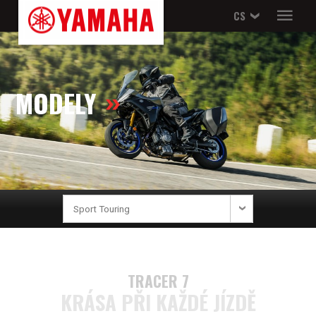
CS
MODELY
TRACER 7
KRÁSA PŘI KAŽDÉ JÍZDĚ