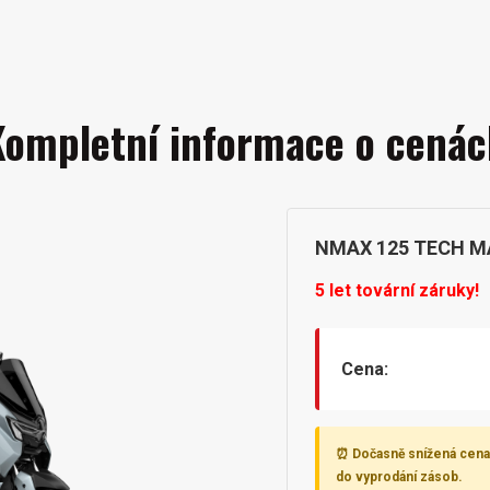
Kompletní informace o cenác
NMAX 125 TECH M
5 let tovární záruky!
Cena:
⏰ Dočasně snížená cena 
do vyprodání zásob.