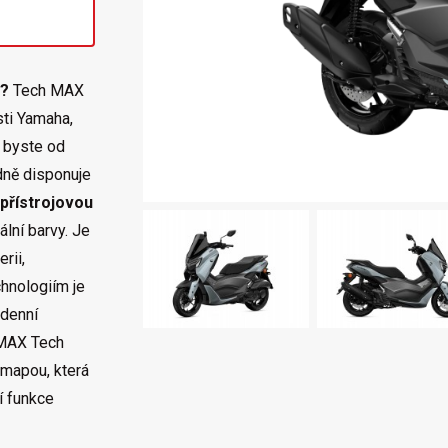
u?
Tech MAX
sti Yamaha,
é byste od
dně disponuje
přístrojovou
ální barvy. Je
rii,
hnologiím je
denní
NMAX Tech
 mapou, která
í funkce