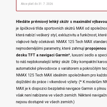
Akce platí do 31. 7. 2026
Hledáte prémiový lehký skútr s maximální výbavo
je špičková třída sportovních skútrů MAX od společno
která nabízí veškerý styl, exkluzivitu a funkčnost, kter
vlajkové řady očekávali. NMAX 125 Tech MAX standar
nejmodernějšími parametry, které zahrnují
propojenou 
desku TFT a navigaci Garmin
*, luxusní sedlo a speci
to náš nejdokonalejší lehký skútr. Díky kompaktní karose
automatické převodovce s variátorem a pokročilým tec
NMAX 125 Tech MAX ideálním společníkem pro každo
dojíždění do práce i víkendové výlety. (* K modelům 
MAX je k dispozici bezplatná navigace Garmin s plnou
však není nabízena ve všech zemích. Některé navigačn
nejsou dostupné ve všech zemích.)