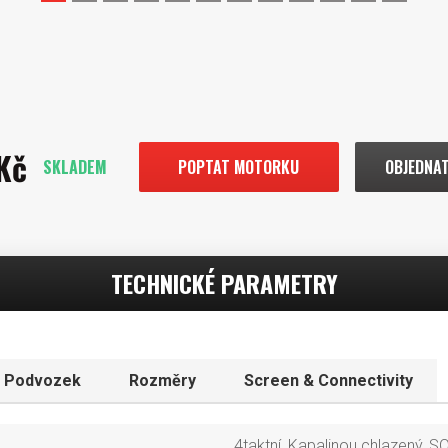
1
2
3
4
5
6
7
8
9
10
11
12
Kč
SKLADEM
POPTAT MOTORKU
OBJEDNAT
TECHNICKÉ PARAMETRY
Podvozek
Rozměry
Screen & Connectivity
4taktní, Kapalinou chlazený, S