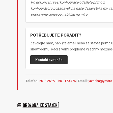
Po dokončení vaší konfigurace odešlete přímo z
konfigurátoru požadavek na naše dealerství a my v
připravíme cenovou nabídku na míru.
POTŘEBUJETE PORADIT?
Zavolejte nám, napište email nebo se stavte přímo 
showroomu. Rádi s vámi projdeme všechny možnost
Kontaktovat nás
Telefon:
601 025 291
,
601 170 476
|
Email:
yamaha@ymoto.
BROŽŮRA KE STAŽENÍ