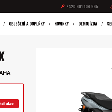
+420 601 104 965
OBLEČENÍ A DOPLŇKY
NOVINKY
DEMOJÍZDA
SE
X
MAHA
tail akce