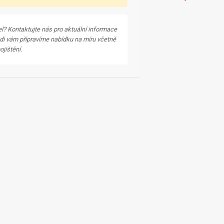
l? Kontaktujte nás pro aktuální informace
di vám připravíme nabídku na míru včetně
jištění.
DVOJITÝ PROJE
NMAX 125 Tech MAX má 