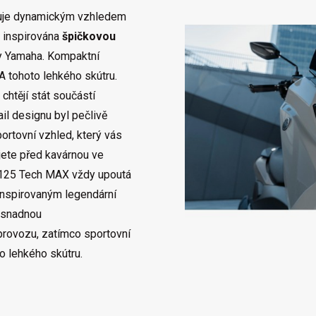
je dynamickým vzhledem
e inspirována
špičkovou
 Yamaha. Kompaktní
A tohoto lehkého skútru.
 chtějí stát součástí
il designu byl pečlivě
portovní vzhled, který vás
kujete před kavárnou ve
125 Tech MAX vždy upoutá
nspirovaným legendární
 snadnou
rovozu, zatímco sportovní
to lehkého skútru.