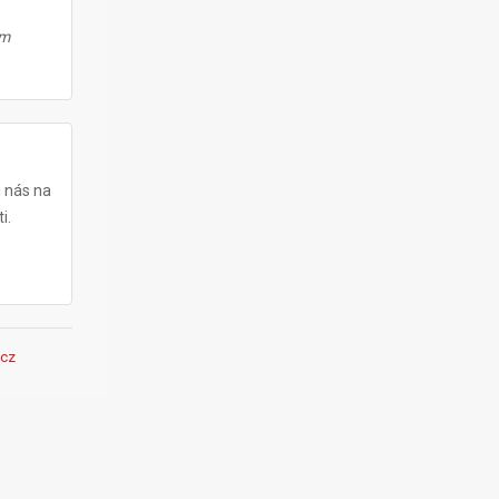
ám
u nás na
i.
cz