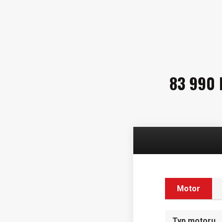
83 990 
Motor
Typ motoru