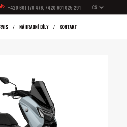
CS
+420 601 170 476, +420 601 025 291
RVIS
NÁHRADNÍ DÍLY
KONTAKT