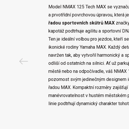
Model NMAX 125 Tech MAX se vyznaču
a prvotřídní povrchovou úpravou, která j
řadou sportovních skútrů MAX
značky
kapotáž podtrhuje agilitu a sportovní DN
Ten je ideální volbou pro jezdce, kteří se
ikonické rodiny Yamaha MAX. Každý deta
navržen tak, aby vytvořil harmonický a s
odliší od ostatních na silnici. Ať už par
městě nebo na odpočívadle, váš NMAX 
pozornost svým jedinečným designem i
řadou MAX. Kompaktní rozměry zajišťují
manévrovatelnost v hustém městském p
linie podtrhují dynamický charakter toho