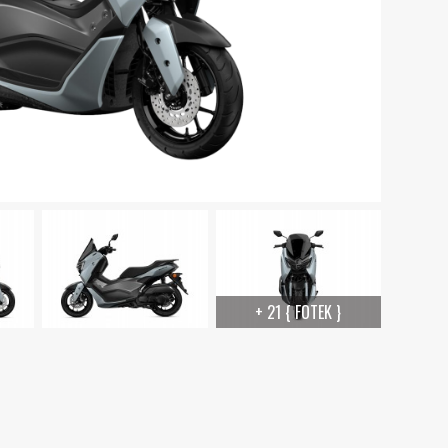
+ 21 { FOTEK }