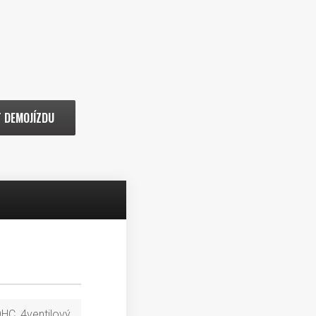
 DEMOJÍZDU
OHC, 4ventilový