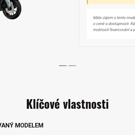
Máte zájem o tento mode
o ceně a dostupnosti. Rá
možností financování a po
1
2
Klíčové vlastnosti
OVANÝ MODELEM