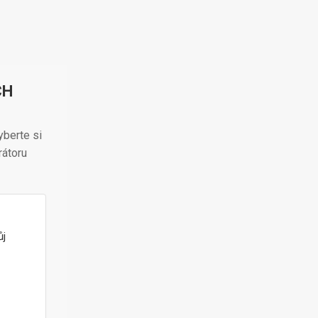
CH
yberte si
rátoru
ůj