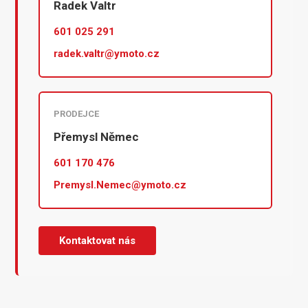
Radek Valtr
601 025 291
radek.valtr@ymoto.cz
PRODEJCE
Přemysl Němec
601 170 476
Premysl.Nemec@ymoto.cz
Kontaktovat nás