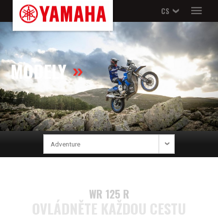
CS
MODELY
WR 125 R
OVLÁDNĚTE KAŽDOU CESTU