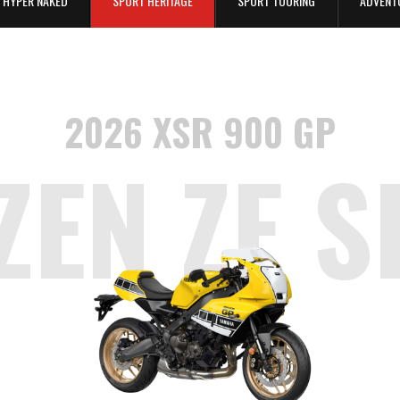
HYPER NAKED
SPORT HERITAGE
SPORT TOURING
ADVENT
2026 XSR 900 GP
ZEN ZE S