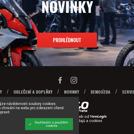
NOVINKY
PROHLÉDNOUT
Y
OBLEČENÍ A DOPLŇKY
NOVINKY
DEMOJÍZDA
SERVI
lýze návštěvnosti soubory cookies.
m chování na webu pro zobrazení cílené
pravit.
© 2026 Y Moto Praha s.r.o. / Web od
Zásady ochrany osobních údajů a cookies
Souhlasím s použitím
cookies