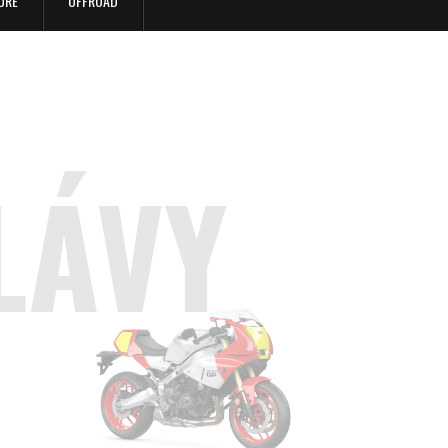
URE
OFFROAD
LÁVY