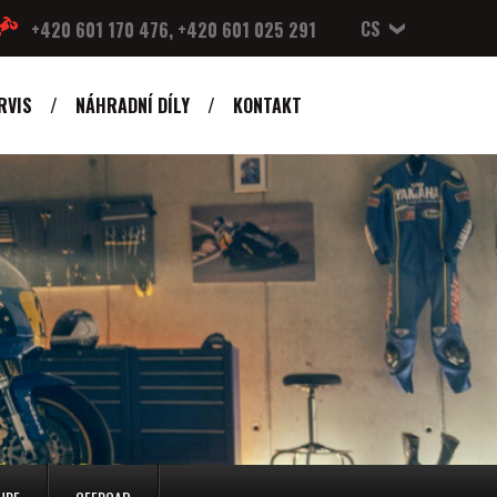
CS
+420 601 170 476, +420 601 025 291
RVIS
NÁHRADNÍ DÍLY
KONTAKT